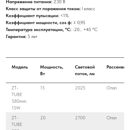
Напряжение питания:
230 В
Класс защиты от поражения током:
I класс
Коэффициент пульсации:
<1%
Коэффициент мощности, cos ф:
≥ 0,95
Температура эксплуатации, °C:
-20… +45 °С
Гарантия:
5 лет
Модель
Мощность,
Световой
Рассеиват
Вт
поток, лм
ZT-
15
2025
Опал
TUBE
580mm
15W
ZT-
20
2700
Опал
TUBE