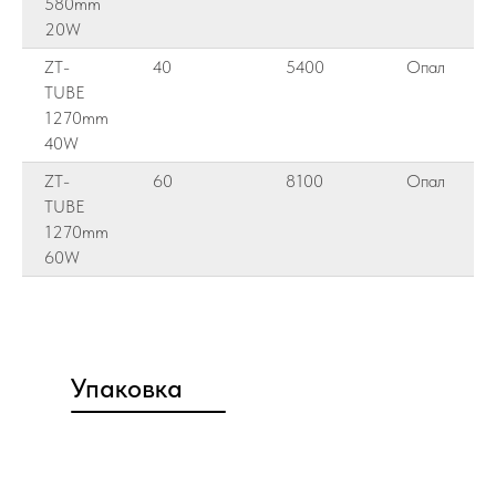
580mm
20W
ZT-
40
5400
Опал
TUBE
1270mm
40W
ZT-
60
8100
Опал
TUBE
1270mm
60W
Упаковка