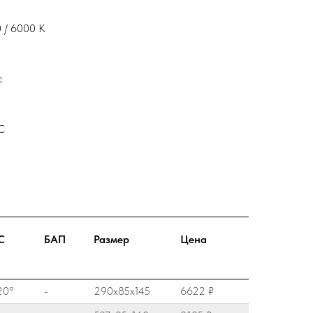
 / 6000 К
с
°С
С
БАП
Размер
Цена
20°
-
290х85х145
6622 ₽