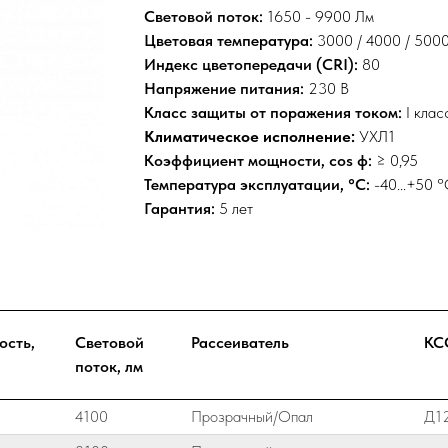
Световой поток:
1650 - 9900 Лм
Цветовая температура:
3000 / 4000 / 5000
Индекс цветопередачи (CRI):
80
Напряжение питания:
230 В
Класс защиты от поражения током:
I клас
Климатическое исполнение:
УХЛ1
Коэффициент мощности, cos ф:
≥ 0,95
Температура эксплуатации, °C:
-40...+50 
Гарантия:
5 лет
сть,
Световой
Рассеиватель
КС
поток, лм
4100
Прозрачный/Опал
Д1