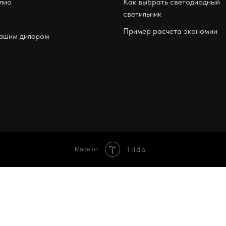
лио
Как выбрать светодиодный
светильник
Пример расчета экономии
нашим дилером
Tilda
Made on