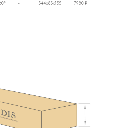
20°
-
544x85x155
7980 ₽