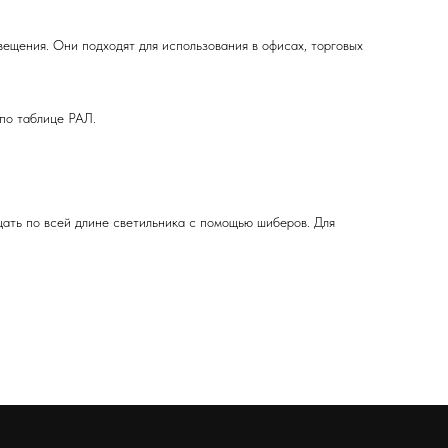
щения. Они подходят для использования в офисах, торговых
по таблице РАЛ.
ать по всей длине светильника с помощью шиберов. Для