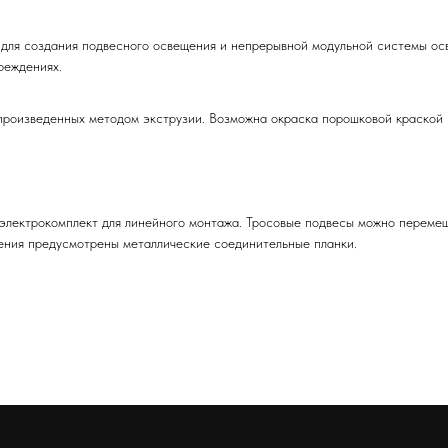
ля создания подвесного освещения и непрерывной модульной системы осве
реждениях.
произведенных методом экструзии. Возможна окраска порошковой краской 
электрокомплект для линейного монтажа. Тросовые подвесы можно перемещ
ения предусмотрены металлические соединительные планки.