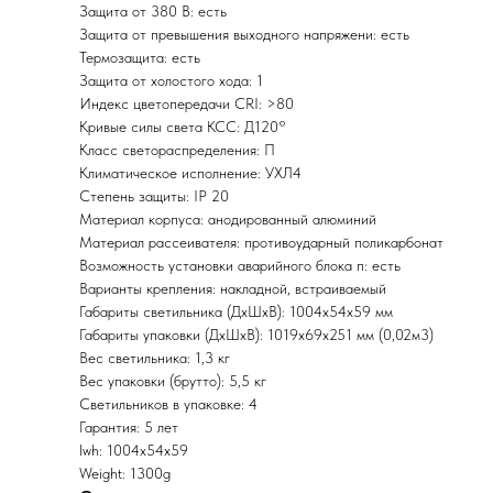
Защита от 380 В: есть
Защита от превышения выходного напряжени: есть
Термозащита: есть
Защита от холостого хода: 1
Индекс цветопередачи СRI: >80
Кривые силы света КСС: Д120°
Класс светораспределения: П
Климатическое исполнение: УХЛ4
Степень защиты: IP 20
Материал корпуса: анодированный алюминий
Материал рассеивателя: противоударный поликарбонат
Возможность установки аварийного блока п: есть
Варианты крепления: накладной, встраиваемый
Габариты светильника (ДxШхВ): 1004x54x59 мм
Габариты упаковки (ДхШхВ): 1019x69x251 мм (0,02м3)
Вес светильника: 1,3 кг
Вес упаковки (брутто): 5,5 кг
Светильников в упаковке: 4
Гарантия: 5 лет
lwh: 1004x54x59
Weight: 1300g