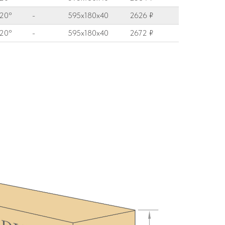
20°
-
595x180x40
2626 ₽
20°
-
595x180x40
2672 ₽