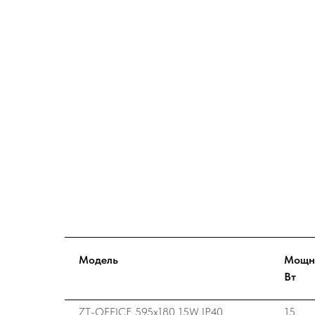
Модель
Мощн
Вт
ZT-OFFICE 595х180 15W IP40
15