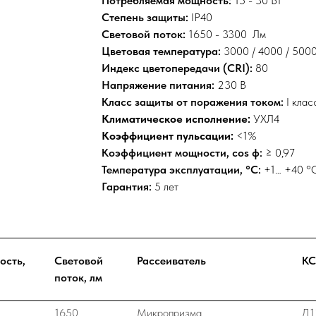
Потребляемая мощность:
15 - 30 Вт
Степень защиты:
IP40
Световой поток:
1650 - 3300 Лм
Цветовая температура:
3000 / 4000 / 5000
Индекс цветопередачи (CRI):
80
Напряжение питания:
230 В
Класс защиты от поражения током:
I клас
Климатическое исполнение:
УХЛ4
Коэффициент пульсации:
<1%
Коэффициент мощности, cos ф:
≥ 0,97
Температура эксплуатации, °C:
+1… +40 °
Гарантия:
5 лет
ость,
Световой
Рассеиватель
К
поток, лм
1650
Микропризма
Д1