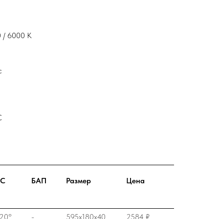
 / 6000 К
с
С
СС
БАП
Размер
Цена
20°
-
595x180x40
2584 ₽