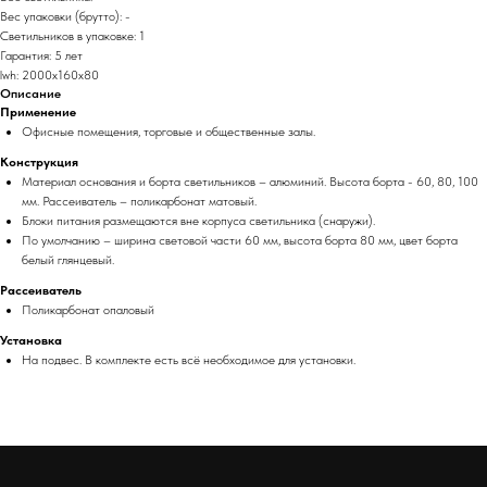
Вес упаковки (брутто): -
Светильников в упаковке: 1
Гарантия: 5 лет
lwh: 2000x160x80
Описание
Применение
Офисные помещения, торговые и общественные залы.
Конструкция
Материал основания и борта светильников – алюминий. Высота борта - 60, 80, 100
мм. Рассеиватель – поликарбонат матовый.
Блоки питания размещаются вне корпуса светильника (снаружи).
По умолчанию – ширина световой части 60 мм, высота борта 80 мм, цвет борта
белый глянцевый.
Рассеиватель
Поликарбонат опаловый
Установка
На подвес. В комплекте есть всё необходимое для установки.