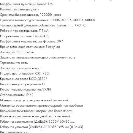
Коэффициент пульсаций менее: 1 %
Количество светодиодов: -
Срок службы светодиодов: 100000 часов
Цветовая температура свечения: 3000К, 4000К, 5000К, 6000К
Температурный диапазон работы светильник: +1… +40 °С
Рабочий ток светодиодов: 117 мА
Напряжение питания: 176-264 В
Коэффициент мощности, cos φ более: 0,97
Время включения светильника: 1 секунда
Защита от 380 В: есть
Защита от превышения выходного напряжени: есть
Термозащита: есть
Защита от холостого хода: 1
Индекс цветопередачи СRI: >80
Кривые силы света КСС: Д120°
Класс светораспределения: П
Климатическое исполнение: УХЛ4
Степень защиты: IP 40
Материал корпуса: анодированный алюминий
Материал рассеивателя: противоударный поликарбонат
Возможность установки аварийного блока п: есть
Варианты крепления: накладной, встраиваемый
Габариты светильника (ДxШхВ): 2000x160x80 мм
Габариты упаковки (ДхШхВ): 2020x180x95 мм (0,04м3)
Вес светильника: -