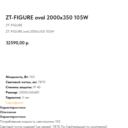
ZT-FIGURE oval 2000x350 105W
ZT-FIGURE
ZT-FIGURE oval 2000x350 105W
32590,00
р.
Купить
Мощность, Вт:
105
Световой поток, лм:
7870
Степень защиты:
IP 40
Размер:
2000x160x80
Гарантия:
5 лет
Сертификат
Характеристики
Описание
Характеристики
Потребляемая мощность светильника: 105
Световой поток модулей (не менее): 7870 Лм (нейтральный по умолчанию)