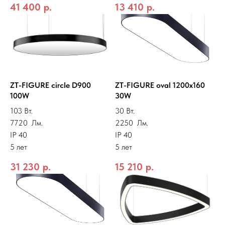
41 400
р.
13 410
р.
ZT-FIGURE circle D900
ZT-FIGURE oval 1200x160
100W
30W
103 Вт.
30 Вт.
7720 Лм.
2250 Лм.
IP 40
IP 40
5 лет
5 лет
31 230
р.
15 210
р.