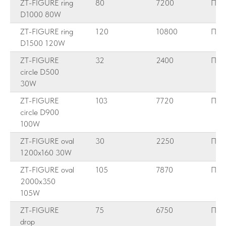
ZT-FIGURE ring
80
7200
ПК 
D1000 80W
ZT-FIGURE ring
120
10800
ПК 
D1500 120W
ZT-FIGURE
32
2400
ПК 
circle D500
30W
ZT-FIGURE
103
7720
ПК 
circle D900
100W
ZT-FIGURE oval
30
2250
ПК 
1200x160 30W
ZT-FIGURE oval
105
7870
ПК 
2000x350
105W
ZT-FIGURE
75
6750
ПК 
drop