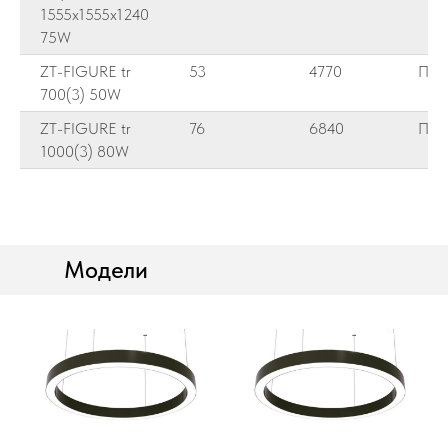
1555x1555x1240
75W
ZT-FIGURE tr
53
4770
ПК 
700(3) 50W
ZT-FIGURE tr
76
6840
ПК 
1000(3) 80W
Модели