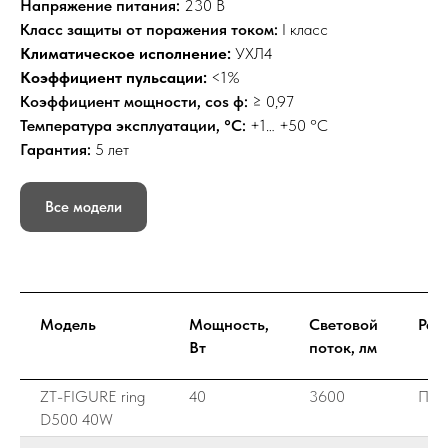
Напряжение питания:
230 В
Класс защиты от поражения током:
I класс
Климатическое исполнение:
УХЛ4
Коэффициент пульсации:
<1%
Коэффициент мощности, cos ф:
≥ 0,97
Температура эксплуатации, °C:
+1… +50 °С
Гарантия:
5 лет
Все модели
Модель
Мощность,
Световой
Рас
Вт
поток, лм
ZT-FIGURE ring
40
3600
ПК 
D500 40W