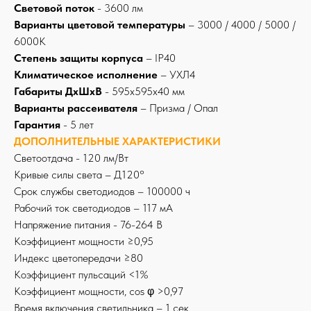
Световой поток
- 3600 лм
Варианты цветовой температуры
– 3000 / 4000 / 5000 /
6000К
Степень защиты корпуса
– IP40
Климатическое исполнение
– УХЛ4
Габариты ДхШхВ
- 595x595x40 мм
Варианты рассеивателя
– Призма / Опал
Гарантия
- 5 лет
ДОПОЛНИТЕЛЬНЫЕ ХАРАКТЕРИСТИКИ
Светоотдача - 120 лм/Вт
Кривые силы света – Д120°
Срок службы светодиодов – 100000 ч
Рабочий ток светодиодов – 117 мА
Напряжение питания - 76-264 В
Коэффициент мощности ≥0,95
Индекс цветопередачи ≥80
Коэффициент пульсаций <1%
Коэффициент мощности, cos φ >0,97
Время включения светильника – 1 сек