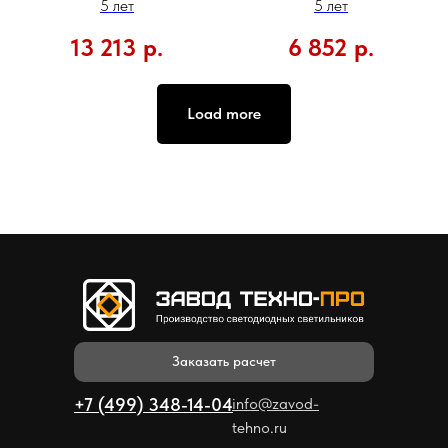
5 лет
5 лет
13 213
р.
6 852
р.
Load more
Заказать расчет
+7 (499) 348-14-04
info@zavod-
tehno.ru