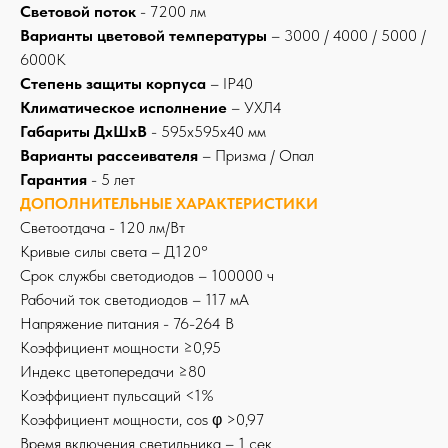
Световой поток
- 7200 лм
Варианты цветовой температуры
– 3000 / 4000 / 5000 /
6000К
Степень защиты корпуса
– IP40
Климатическое исполнение
– УХЛ4
Габариты ДхШхВ
- 595x595x40 мм
Варианты рассеивателя
– Призма / Опал
Гарантия
- 5 лет
ДОПОЛНИТЕЛЬНЫЕ ХАРАКТЕРИСТИКИ
Светоотдача - 120 лм/Вт
Кривые силы света – Д120°
Срок службы светодиодов – 100000 ч
Рабочий ток светодиодов – 117 мА
Напряжение питания - 76-264 В
Коэффициент мощности ≥0,95
Индекс цветопередачи ≥80
Коэффициент пульсаций <1%
Коэффициент мощности, cos φ >0,97
Время включения светильника – 1 сек