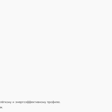
 лёгкому и энергоэффективному профилю.
х.