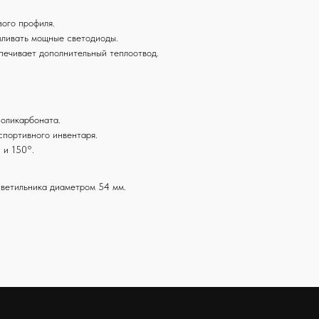
вого профиля.
вливать мощные светодиоды.
печивает дополнительный теплоотвод.
поликарбоната.
спортивного инвентаря.
 и 150°.
светильника диаметром 54 мм.