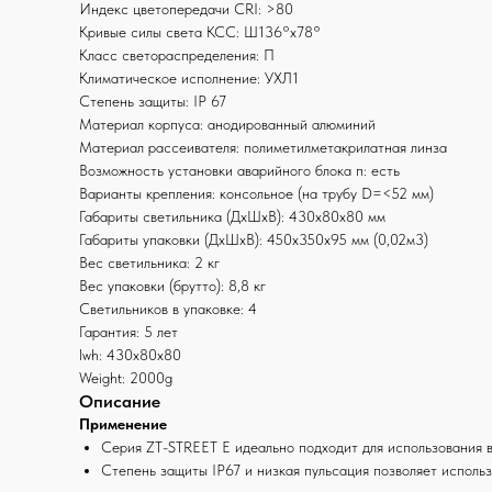
Индекс цветопередачи СRI: >80
Кривые силы света КСС: Ш136°х78°
Класс светораспределения: П
Климатическое исполнение: УХЛ1
Степень защиты: IP 67
Материал корпуса: анодированный алюминий
Материал рассеивателя: полиметилметакрилатная линза
Возможность установки аварийного блока п: есть
Варианты крепления: консольное (на трубу D=<52 мм)
Габариты светильника (ДхШхВ): 430x80x80 мм
Габариты упаковки (ДхШхВ): 450x350x95 мм (0,02м3)
Вес светильника: 2 кг
Вес упаковки (брутто): 8,8 кг
Светильников в упаковке: 4
Гарантия: 5 лет
lwh: 430x80x80
Weight: 2000g
Описание
Применение
Серия ZT-STREET E идеально подходит для использования в
Степень защиты IP67 и низкая пульсация позволяет использ