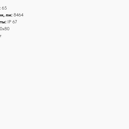
:
65
к, лм:
8464
ты:
IP 67
80x80
т