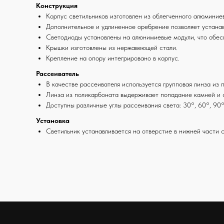
Конструкция
Корпус светильников изготовлен из облегченного алюминие
Дополнительное и удлиненное оребрение позволяет устана
Светодиоды установлены на алюнимиевые модули, что обес
Крышки изготовлены из нержавеющей стали.
Крепление на опору интегрировано в корпус.
Рассеиватель
В качестве рассеивателя используется групповая линза из 
Линза из поликарбоната выдерживает попадание камней и 
Доступны различные углы рассеивания света: 30°, 60°, 90°
Установка
Светильник устанавливается на отверстие в нижней части 