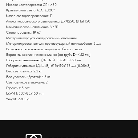
Индекс цветопередачи СRI: >80
Кривые силы света КСС: Д120°
Класс светораспределения: П
Анолог классического светильника: ДРЛ250, ДНаТ150
Климатическое исполнение: УХЛ1
Степень защиты: IP 67
Материал корпуса: анодированный алюминий
Материал рассеивателя: противоударный поликарбонат 3 мм
Возможность установки аварийного блока п: есть
Варианты крепления: консольное (на трубу D=<52 мм)
Габариты светильника (ДхШхВ): 537x85x160 мм
Габариты упаковки (ДхШхВ): 617x419x175 мм (0,05м3)
Вес светильника: 2,3 кг
Вес упаковки (брутто): 4,8 кг
Светильников в упаковке: 2
Гарантия: 5 лет
LxWxH: 537x85x160 mm
Weight: 2300 g