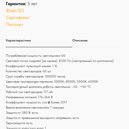
Гарантия:
5 лет
Файл IES
Сертификат
Паспорт
Характеристики
Описание
Потребляемая мощность светильника: 60
Световой поток модулей (не менее): 8100 Лм (нейтральный по умолчанию)
Коэффициент пульсаций менее: 1 %
Количество светодиодов: 60 шт
Срок службы светодиодов: 100000 часов
Цветовая температура свечения: 3000К, 4000К, 5000К, 6000К
Температурный диапазон работы светильник: -50… +50 °С
Рабочий ток светодиодов: 117 мА
Напряжение питания: 176-264 В
Коэффициент мощности, cos φ более: 0,97
Время включения светильника: 1 секунда
Защита от 380 В: есть
Защита от превышения выходного напряжени: есть
Термозащита: есть
Защита от холостого хода: 1