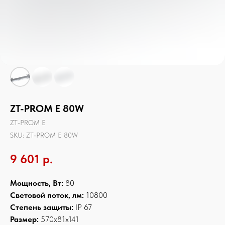
ZT-PROM E 80W
ZT-PROM E
SKU:
ZT-PROM E 80W
9 601
р.
Мощность, Вт:
80
Световой поток, лм:
10800
Степень защиты:
IP 67
Размер:
570x81x141