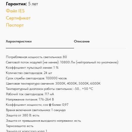
Гарантия:
5 лет
Файл IES
Сертификат
Паспорт
Характеристики
Описание
Потребляемая мощность светильника: 80
Световой поток модулей (не менее): 10800 Лм (нейтральный по умолчанию)
Коэффициент пульсаций менее: 1 %
Количество светодиодов: 24 шт
Срок службы светодиодов: 100000 часов
Цветовая температура свечения: 3000К, 4000К, 5000К, 6000К
Температурный диапазон работы светильник: -50… +50 °С
Рабочий ток светодиодов: 117 мА
Напряжение питания: 176-264 В
Коэффициент мощности, cos φ более: 0,97
Время включения светильника: 1 секунда
Защита от 380 В: есть
Защита от превышения выходного напряжени: есть
Термозащита: есть
Защита от холостого хода: 1