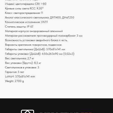
Индекс цветопередачи СRI: >80
Кривые силы света КСС: К30°
Класс светораспределения: П
Анолог классического светильника: ДРЛ400, ДНаТ250
Климатическое исполнение: УХЛ1
Степень защиты: IP 67
Материал корпуса: анодированный алюминий
Материал рассеивателя: противоударный поликарбонат 3 мм
Возможность установки аварийного блока п: есть
Варианты крепления: поворотное, подвесное
Габариты светильника (ДхШхВ): 570x81x141 мм
Габариты упаковки (ДхШхВ): 650x263x90 мм (0,02м3)
Вес светильника: 2,7 кг
Вес упаковки (брутто): 8,5 кг
Светильников в упаковке: 3
Гарантия: 5 лет
LxWxH: 570x81x141 mm
Weight: 2700 g