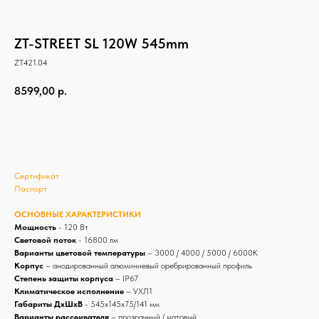
ZT-STREET SL 120W 545mm
ZT421.04
8599,00
р.
Купить
Сертификат
Паспорт
ОСНОВНЫЕ ХАРАКТЕРИСТИКИ
Мощность
- 120 Вт
Световой поток
- 16800 лм
Варианты цветовой температуры
– 3000 / 4000 / 5000 / 6000К
Корпус
– анодированный алюминиевый оребрированный профиль
Степень защиты корпуса
– IP67
Климатическое исполнение
– УХЛ1
Габариты ДхШхВ
- 545х145х75/141 мм
Варианты рассеивателя
– прозрачный / матовый