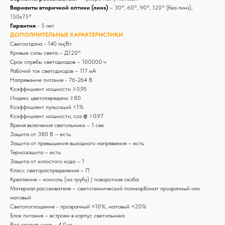
Варианты вторичной оптики (линз)
– 30°, 60°, 90°, 120° (без линз),
150х75°
Гарантия
- 5 лет
ДОПОЛНИТЕЛЬНЫЕ ХАРАКТЕРИСТИКИ
Светоотдача - 140 лм/Вт
Кривые силы света – Д120°
Срок службы светодиодов – 100000 ч
Рабочий ток светодиодов – 117 мА
Напряжение питания - 76-264 В
Коэффициент мощности ≥0,95
Индекс цветопередачи ≥80
Коэффициент пульсаций <1%
Коэффициент мощности, cos φ >0,97
Время включения светильника – 1 сек
Защита от 380 В – есть
Защита от превышения выходного напряжения – есть
Термозащита – есть
Защита от холостого хода – 1
Класс светораспределения – П
Крепления – консоль (на трубу) / поворотная скоба
Материал рассеивателя – светотехнический поликарбонат прозрачный или
матовый
Светопоглощение - прозрачный ≈10%, матовый ≈20%
Блок питания – встроен в корпус светильника
Вес светильника – 4,0 кг