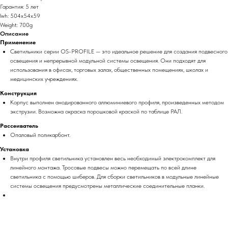
Гарантия: 5 лет
lwh: 504x54x59
Weight: 700g
Описание
Применение
Светильники серии OS-PROFILE — это идеальное решение для создания подвесного
освещения и непрерывной модульной системы освещения. Они подходят для
использования в офисах, торговых залах, общественных помещениях, школах и
медицинских учреждениях.
Конструкция
Корпус выполнен анодированного аллюминиевого профиля, произведенных методом
экструзии. Возможна окраска порошковой краской по таблице РАЛ.
Рассеиватель
Опаловый поликарбонт.
Установка
Внутри профиля светильника установлен весь необходимый электрокомплект для
линейного монтажа. Тросовые подвесы можно перемещать по всей длине
светильника с помощью шиберов. Для сборки светильников в модульные линейные
системы освещения предусмотрены металлические соединительные планки.