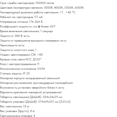
Срок службы светодиодов: 100000 часов
Цветовая температура свечения: 3000К, 4000К, 5000К, 6000К
Температурный диапазон работы светильник: +1… +40 °С
Рабочий ток светодиодов: 117 мА
Напряжение питания: 176-264 В
Коэффициент мощности, cos φ более: 0,97
Время включения светильника: 1 секунда
Защита от 380 В: есть
Защита от превышения выходного напряжени: есть
Термозащита: есть
Защита от холостого хода: 1
Индекс цветопередачи СRI: >80
Кривые силы света КСС: Д120°
Класс светораспределения: П
Климатическое исполнение: УХЛ4
Степень защиты: IP 20
Материал корпуса: анодированный алюминий
Материал рассеивателя: противоударный поликарбонат
Возможность установки аварийного блока п: есть
Варианты крепления: накладной, встраиваемый
Габариты светильника (ДxШхВ): 504x54x59 мм
Габариты упаковки (ДхШхВ): 519x69x251 мм (0,01м3)
Вес светильника: 1,9 кг
Вес упаковки (брутто): 8 кг
Светильников в упаковке: 4