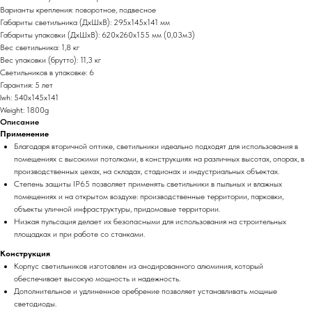
Варианты крепления: поворотное, подвесное
Габариты светильника (ДхШхВ): 295x145x141 мм
Габариты упаковки (ДхШхВ): 620x260x155 мм (0,03м3)
Вес светильника: 1,8 кг
Вес упаковки (брутто): 11,3 кг
Светильников в упаковке: 6
Гарантия: 5 лет
lwh: 540x145x141
Weight: 1800g
Описание
Применение
Благодаря вторичной оптике, светильники идеально подходят для использования в
помещениях с высокими потолками, в конструкциях на различных высотах, опорах, в
производственных цехах, на складах, стадионах и индустриальных объектах.
Степень защиты IP65 позволяет применять светильники в пыльных и влажных
помещениях и на открытом воздухе: производственные территории, парковки,
объекты уличной инфраструктуры, придомовые территории.
Низкая пульсация делает их безопасными для использования на строительных
площадках и при работе со станками.
Конструкция
Корпус светильников изготовлен из анодированного алюминия, который
обеспечивает высокую мощность и надежность.
Дополнительное и удлиненное оребрение позволяет устанавливать мощные
светодиоды.