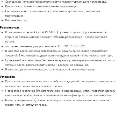
Светодиоды напаиваются на алюминиевую подложку для лучшего теплоотвода.
Крышки изготовлены из стеклонаполненного полиамида.
Светильник может комплектоваться поворотным креплением, рымами или
полукольцами.
Вторичная оптика.
Рассеиватель
В светильниках серии OS-PROM STD(L) при необходимости устанавливается
вторичная оптика, которая помогает избежать рассеивания и потери светового
потока.
Доступны различные углы рассеивания: 30°, 60°, 90° и 150°.
В качестве рассеивателя и антивандальной защиты применяется поликарбонат
толщиной 3 мм, который выдерживает попадание камней и спортивного инвентаря.
Прозрачный рассеиватель обеспечивает яркое и равномерное освещение, тогда как
матовый рассеиватель создает мягкое и рассеянное освещение.
В качестве уплотнения используется специальный силиконовый шнур.
Установка
При заказе светильников вы можете выбрать подходящий тип подвеса в зависимости
от ваших потребностей и условий установки.
Поворотное крепление (P), изготовленное из нержавеющей стали, позволяет крепить
светильник на любое ровное основание и надежно фиксировать под нужным углом.
Кольца и полукольца (R) обычно используются для крепления на оттяжках или на
горизонтально натянутом тросе.