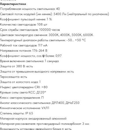
Характеристики
Потребляемая мощность светильника: 40
Световой поток модулей (не менее): 5400 Лм (нейтральный по умолчанию)
Коэффициент пульсаций менее: 1 %
Количество светодиодов: 108 шт
Срок службы светодиодов: 100000 часов
Цветовая температура свечения: 3000К, 4000К, 5000К, 6000К
Температурный диапазон работы светильник: -50… +50 °С
Рабочий ток светодиодов: 117 мА
Напряжение питания: 176-264 В
Коэффициент мощности, cos φ более: 0,97
Время включения светильника: 1 секунда
Защита от 380 В: есть
Защита от превышения выходного напряжени: есть
Термозащита: есть
Защита от холостого хода: 1
Индекс цветопередачи СRI: >80
Кривые силы света КСС: Д120°
Класс светораспределения: П
Анолог классического светильника: ДРЛ400, ДНаТ250
Климатическое исполнение: УХЛ1
Степень защиты: IP 65
Материал корпуса: анодированный алюминий
Материал рассеивателя: противоударный поликарбонат 3 мм
Возможность установки аварийного блока п: есть